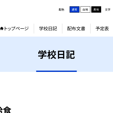
配色
通常
白地
黒地
文字
トップページ
学校日記
配布文書
予定表
学校日記
給食