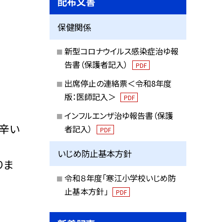
配布文書
保健関係
新型コロナウイルス感染症治ゆ報
告書（保護者記入）
PDF
出席停止の連絡票＜令和8年度
版：医師記入＞
PDF
インフルエンザ治ゆ報告書（保護
辛い
者記入）
PDF
いじめ防止基本方針
りま
令和８年度「寒江小学校いじめ防
止基本方針」
PDF