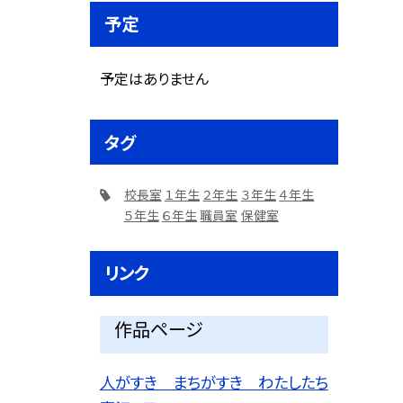
予定
予定はありません
タグ
校長室
１年生
２年生
３年生
４年生
５年生
６年生
職員室
保健室
リンク
作品ページ
人がすき まちがすき わたしたち