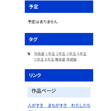
予定
予定はありません
タグ
校長室
１年生
２年生
３年生
４年生
５年生
６年生
職員室
保健室
リンク
作品ページ
人がすき まちがすき わたしたち