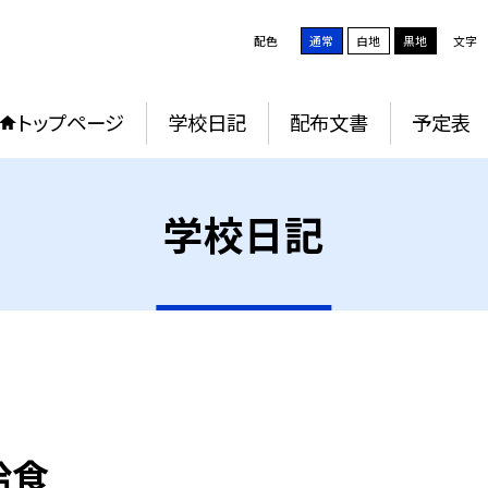
配色
通常
白地
黒地
文字
トップページ
学校日記
配布文書
予定表
学校日記
給食