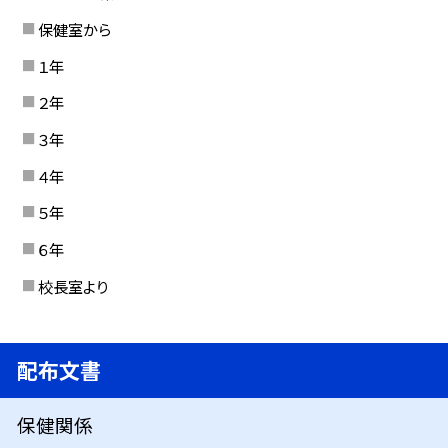
保健室から
１年
２年
３年
４年
５年
６年
校長室より
配布文書
保健関係