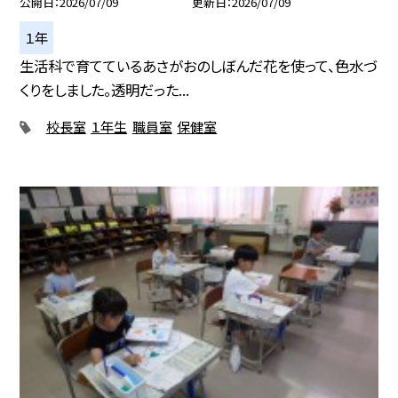
公開日
2026/07/09
更新日
2026/07/09
１年
生活科で育てているあさがおのしぼんだ花を使って、色水づ
くりをしました。透明だった...
校長室
１年生
職員室
保健室