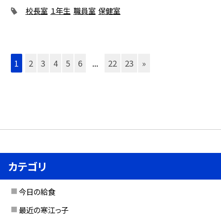
校長室
１年生
職員室
保健室
1
2
3
4
5
6
...
22
23
»
カテゴリ
今日の給食
最近の寒江っ子