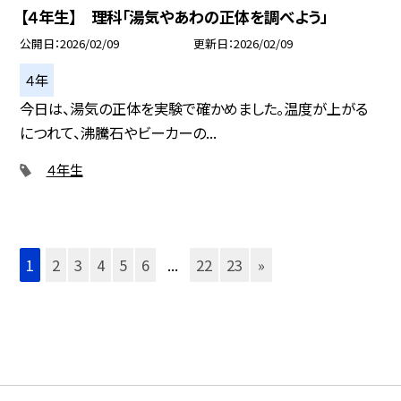
【４年生】 理科「湯気やあわの正体を調べよう」
公開日
2026/02/09
更新日
2026/02/09
４年
今日は、湯気の正体を実験で確かめました。温度が上がる
につれて、沸騰石やビーカーの...
４年生
1
2
3
4
5
6
...
22
23
»