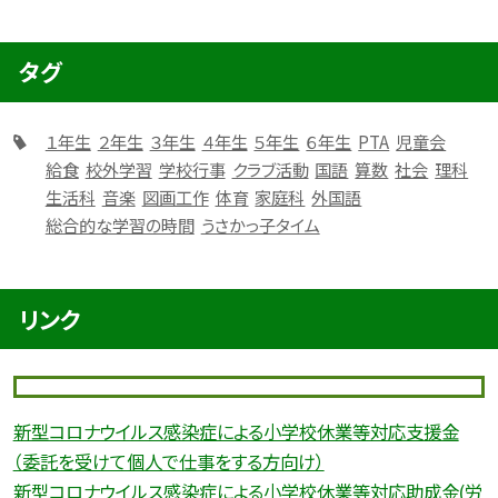
タグ
１年生
２年生
３年生
４年生
５年生
６年生
PTA
児童会
給食
校外学習
学校行事
クラブ活動
国語
算数
社会
理科
生活科
音楽
図画工作
体育
家庭科
外国語
総合的な学習の時間
うさかっ子タイム
リンク
新型コロナウイルス感染症による小学校休業等対応支援金
（委託を受けて個人で仕事をする方向け）
新型コロナウイルス感染症による小学校休業等対応助成金(労