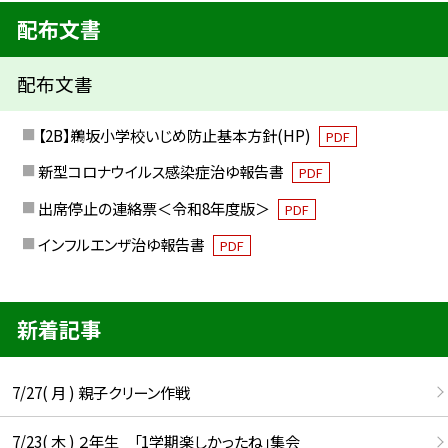
配布文書
配布文書
【2B】鵜坂小学校いじめ防止基本方針(HP)
PDF
新型コロナウイルス感染症治ゆ報告書
PDF
出席停止の連絡票＜令和8年度版＞
PDF
インフルエンザ治ゆ報告書
PDF
新着記事
7/27( 月 ) 親子クリーン作戦
7/23( 木 ) ２年生 「1学期楽しかったね」集会