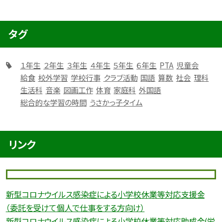
タグ
１年生
２年生
３年生
４年生
５年生
６年生
PTA
児童会
給食
校外学習
学校行事
クラブ活動
国語
算数
社会
理科
生活科
音楽
図画工作
体育
家庭科
外国語
総合的な学習の時間
うさかっ子タイム
リンク
新型コロナウイルス感染症による小学校休業等対応支援金
（委託を受けて個人で仕事をする方向け）
新型コロナウイルス感染症による小学校休業等対応助成金(労