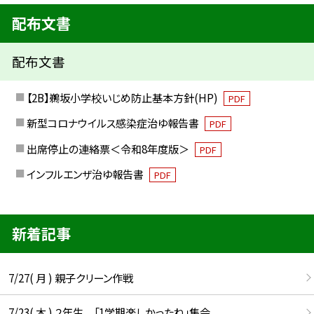
配布文書
配布文書
【2B】鵜坂小学校いじめ防止基本方針(HP)
PDF
新型コロナウイルス感染症治ゆ報告書
PDF
出席停止の連絡票＜令和8年度版＞
PDF
インフルエンザ治ゆ報告書
PDF
新着記事
7/27( 月 ) 親子クリーン作戦
7/23( 木 ) ２年生 「1学期楽しかったね」集会