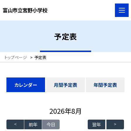
富山市立宮野小学校
予定表
トップページ
>
予定表
カレンダー
月間予定表
年間予定表
2026年8月
前年
今日
翌年