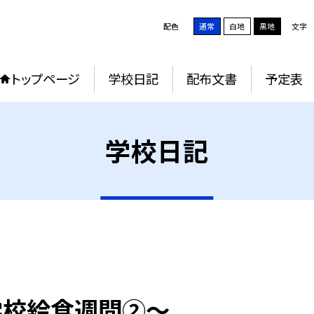
配色
通常
白地
黒地
文字
トップページ
学校日記
配布文書
予定表
学校日記
学校給食週間②～