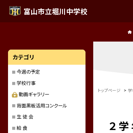
富山市立堀川中学校
カテゴリ
今週の予定
学校行事
トップページ
>
学
動画ギャラリー
背面黒板活用コンクール
生 徒 会
２ 学
給 食