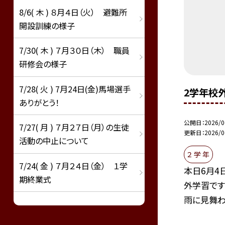
8/6( 木 ) ８月４日（火） 避難所
開設訓練の様子
7/30( 木 ) ７月３０日（木） 職員
研修会の様子
7/28( 火 ) 7月24日(金)馬場選手
2学年校
ありがとう！
公開日
2026/0
7/27( 月 ) ７月２７日（月）の生徒
更新日
2026/0
活動の中止について
２ 学 年
7/24( 金 ) ７月２４日（金） １学
本日6月4
期終業式
外学習です
雨に見舞われ