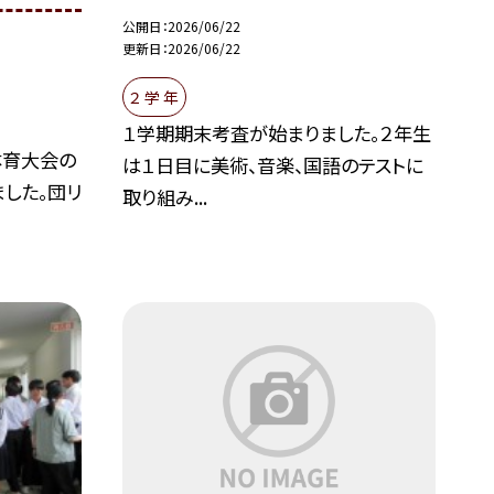
公開日
2026/06/22
更新日
2026/06/22
２ 学 年
１学期期末考査が始まりました。２年生
体育大会の
は１日目に美術、音楽、国語のテストに
した。団リ
取り組み...