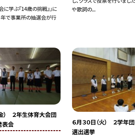
し、クラスで投票を行いました
会に学ぶ『14歳の挑戦』」に
や歌詞の...
学年で事業所の抽選会が行
（金） ２年生体育大会団
６月３０日（火） ２学年
発表会
選出選挙