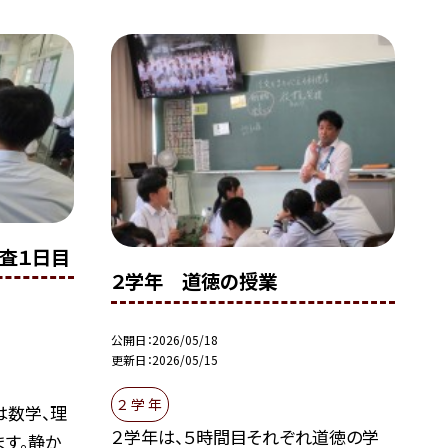
査１日目
２学年 道徳の授業
公開日
2026/05/18
更新日
2026/05/15
２ 学 年
は数学、理
２学年は、５時間目それぞれ道徳の学
ます。静か