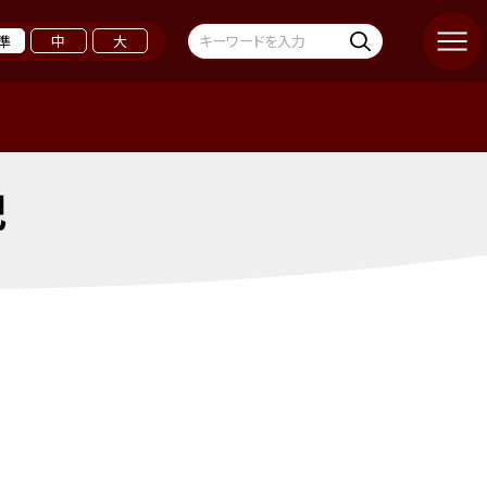
準
中
大
記