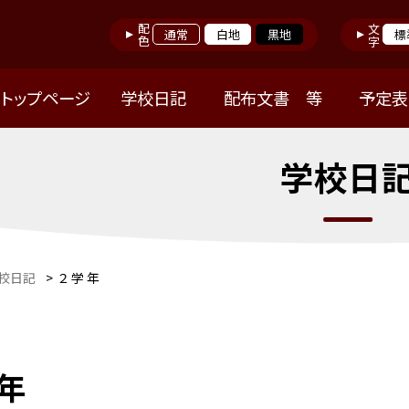
配色
文字
通常
白地
黒地
標
トップページ
学校日記
配布文書 等
予定表
学校日
校日記
>
２ 学 年
 年