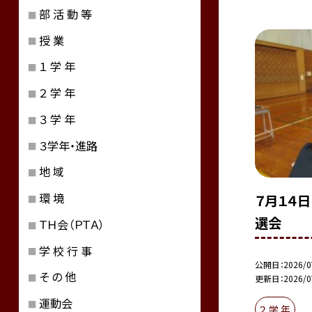
部 活 動 等
授 業
１ 学 年
２ 学 年
３ 学 年
３学年・進路
地 域
環 境
７月１４
選会
ＴＨ会（ＰＴＡ）
学 校 行 事
公開日
2026/0
そ の 他
更新日
2026/0
運動会
２ 学 年