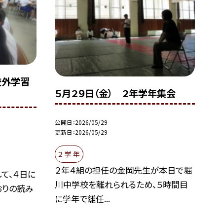
校外学習
５月２９日（金） ２年学年集会
公開日
2026/05/29
更新日
2026/05/29
２ 学 年
２年４組の担任の金岡先生が本日で堀
て、４日に
川中学校を離れられるため、５時間目
おりの読み
に学年で離任...