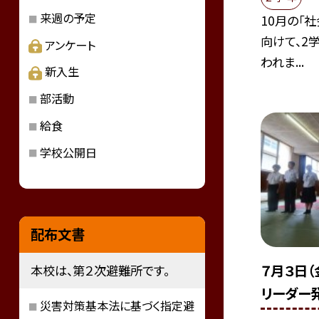
来週の予定
10月の「社
向けて、2
アンケート
われま...
新入生
部活動
給食
学校公開日
配布文書
７月３日
本校は、第２次避難所です。
リーダー
災害対策基本法に基づく指定避