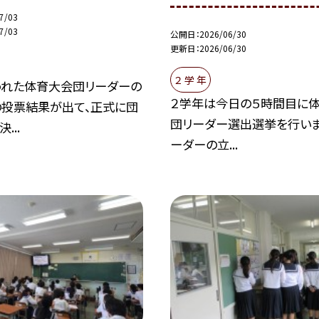
7/03
7/03
公開日
2026/06/30
更新日
2026/06/30
２ 学 年
われた体育大会団リーダーの
２学年は今日の５時間目に
投票結果が出て、正式に団
団リーダー選出選挙を行いま
...
ーダーの立...