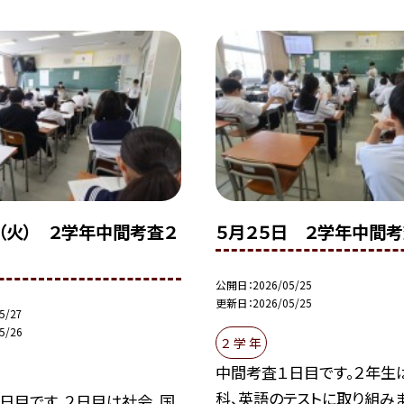
（火） ２学年中間考査２
５月２５日 ２学年中間考
公開日
2026/05/25
更新日
2026/05/25
5/27
5/26
２ 学 年
中間考査１日目です。２年生
科、英語のテストに取り組み
日目です。２日目は社会、国