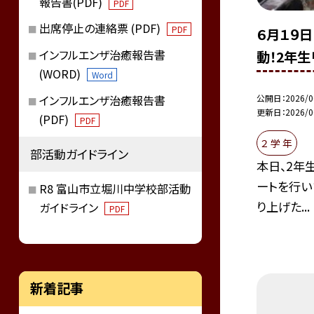
報告書(PDF)
PDF
出席停止の連絡票 (PDF)
PDF
６月１９
インフルエンザ治癒報告書
動！2年
(WORD)
Word
インフルエンザ治癒報告書
公開日
2026/0
更新日
2026/0
(PDF)
PDF
２ 学 年
部活動ガイドライン
本日、2年
ートを行い
R8 富山市立堀川中学校部活動
り上げた...
ガイドライン
PDF
新着記事