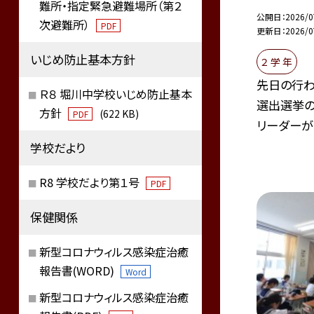
難所・指定緊急避難場所（第２
公開日
2026/0
次避難所）
PDF
更新日
2026/0
いじめ防止基本方針
２ 学 年
先日の行
Ｒ８ 堀川中学校いじめ防止基本
選出選挙の
方針
(622 KB)
PDF
リーダーが決
学校だより
R8 学校だより第１号
PDF
保健関係
新型コロナウィルス感染症治癒
報告書(WORD)
Word
新型コロナウィルス感染症治癒