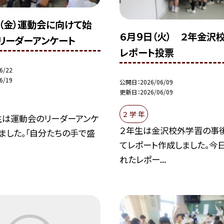
日（金）運動会に向けて始
６月９日（火） ２年金沢
生リーダーアンケート
レポート投票
6/22
6/19
公開日
2026/06/09
更新日
2026/06/09
２ 学 年
生は運動会のリーダーアンケ
２年生は金沢校外学習の事
ました。「自分たちの手で盛
てレポート作成しました。今
れたレポー...