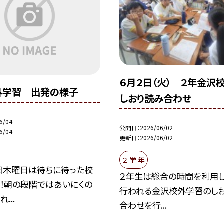
６月２日（火） ２年金沢
外学習 出発の様子
しおり読み合わせ
6/04
公開日
2026/06/02
6/04
更新日
2026/06/02
２ 学 年
日木曜日は待ちに待った校
２年生は総合の時間を利用し
！朝の段階ではあいにくの
行われる金沢校外学習のし
...
合わせを行...