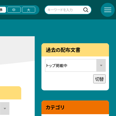
準
中
大
過去の配布文書
切替
カテゴリ