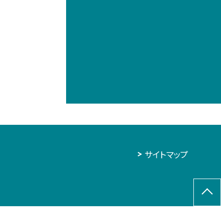
サイトマップ
,856
今年度：
47,281
今月：
1,695
本日：
104