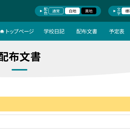
配色
文字
通常
白地
黒地
標
トップページ
学校日記
配布文書
予定表
配布文書