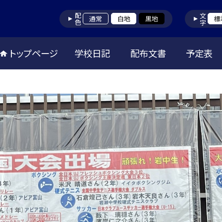
配色
文字
通常
白地
黒地
標
トップページ
学校日記
配布文書
予定表