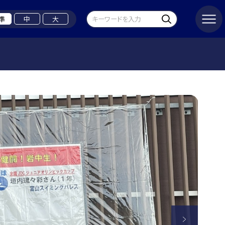
準
中
大