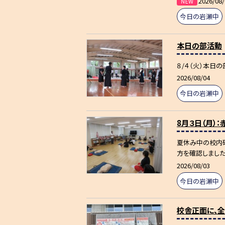
2026/08/
今日の岩瀬中
本日の部活動
８/４（火）本日
2026/08/04
今日の岩瀬中
8月３日（月）
夏休み中の校内研
方を確認しました
2026/08/03
今日の岩瀬中
校舎正面に、