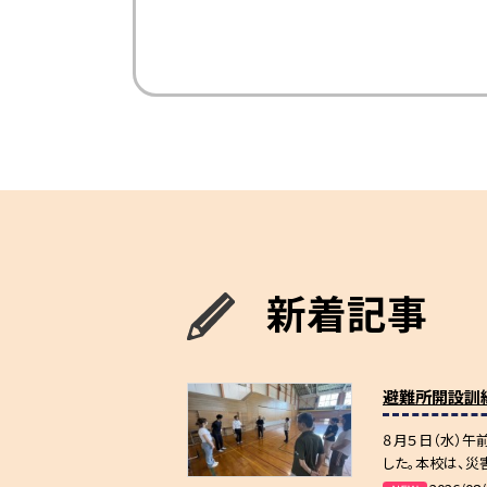
新着記事
避難所開設訓練
８月５日（水）
した。本校は、災