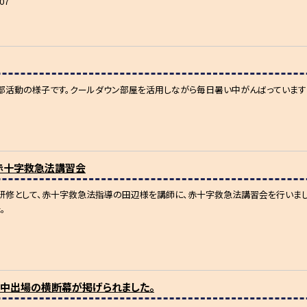
07
の部活動の様子です。クールダウン部屋を活用しながら毎日暑い中がんばっています
：赤十字救急法講習会
修として、赤十字救急法指導の田辺様を講師に、赤十字救急法講習会を行いました
。
全中出場の横断幕が掲げられました。