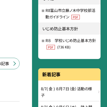
R8富山市立藤ノ木中学校部活
動ガイドライン
PDF
いじめ防止基本方針
R８ 学校いじめ防止基本方針
(736 KB)
PDF
の記事
新着記事
8/7( 金 ) ８月７日（金）活動の様
子
8/7( 金 ) ８月６日（木） 陸上競