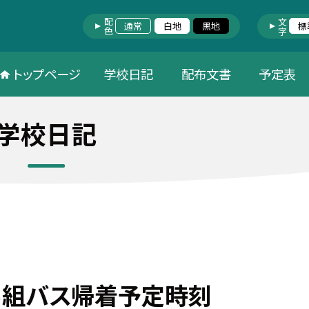
配色
文字
通常
白地
黒地
標
トップページ
学校日記
配布文書
予定表
学校日記
年４組バス帰着予定時刻