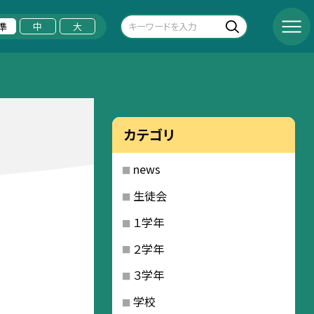
準
中
大
カテゴリ
news
生徒会
１学年
２学年
３学年
学校