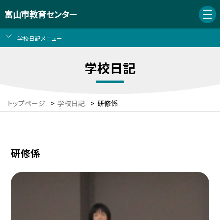
富山市教育センター
学校日記メニュー
学校日記
トップページ
>
学校日記
>
研修係
研修係