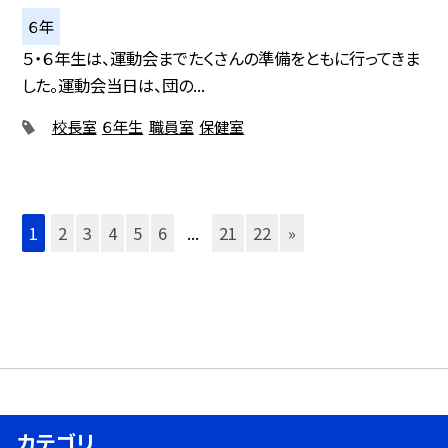
６年
５・６年生は、運動会までたくさんの準備をともに行ってきま
した。運動会当日は、団の...
校長室
６年生
職員室
保健室
1
2
3
4
5
6
...
21
22
»
カテゴリ