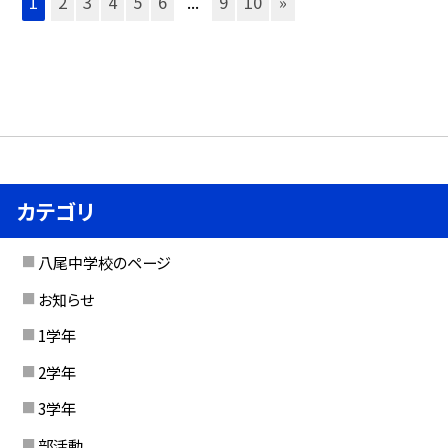
1
2
3
4
5
6
...
9
10
»
カテゴリ
八尾中学校のページ
お知らせ
1学年
2学年
3学年
部活動