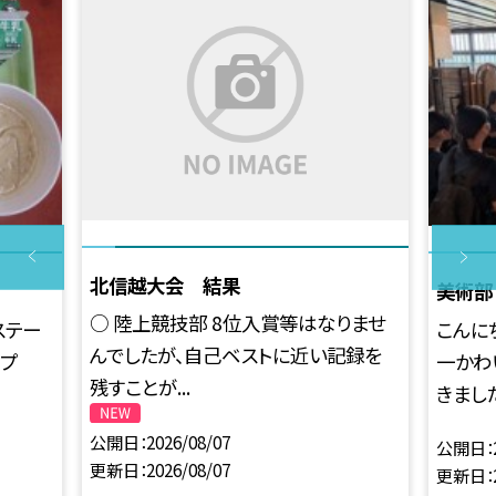
北信越大会 結果
美術部
○ 陸上競技部 8位入賞等はなりませ
ステー
こんに
んでしたが、自己ベストに近い記録を
ープ
一かわ
残すことが...
きました。
公開日
2026/08/07
公開日
更新日
2026/08/07
更新日